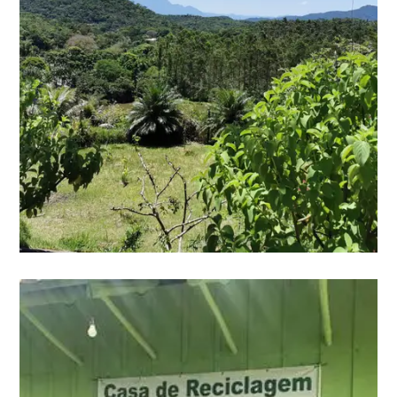
Stärkung des die biologische
Vielfalt fördernden
Agroforstnetzes an der Küste
von Paraná - BioSAF
Erfahren Sie mehr