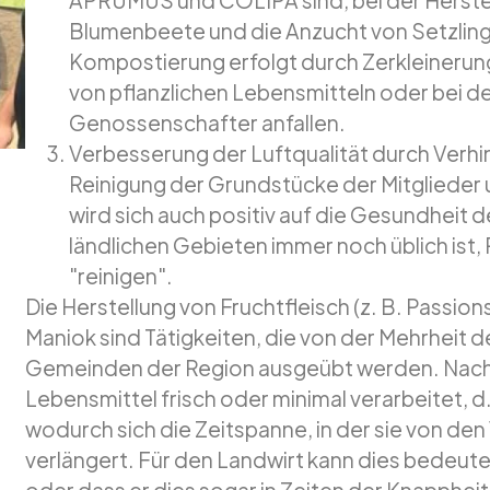
Blumenbeete und die Anzucht von Setzlin
Kompostierung erfolgt durch Zerkleinerung
von pflanzlichen Lebensmitteln oder bei d
Genossenschafter anfallen.
Verbesserung der Luftqualität durch Verhi
Reinigung der Grundstücke der Mitglieder
wird sich auch positiv auf die Gesundheit d
ländlichen Gebieten immer noch üblich ist
"reinigen".
Die Herstellung von Fruchtfleisch (z. B. Passio
Maniok sind Tätigkeiten, die von der Mehrheit d
Gemeinden der Region ausgeübt werden. Nach 
Lebensmittel frisch oder minimal verarbeitet, d
wodurch sich die Zeitspanne, in der sie von d
verlängert. Für den Landwirt kann dies bedeute
oder dass er dies sogar in Zeiten der Knapphei