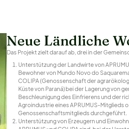
Neue Ländliche We
Das Projekt zielt darauf ab, drei in der Gemein
Unterstützung der Landwirte von APRUMUS 
Bewohner von Mundo Novo do Saquarema)
COLIPA (Genossenschaft der agrarökologi
Küste von Paraná) bei der Lagerung von ge
Beschleunigung des Einfrierens und der ri
Agroindustrie eines APRUMUS-Mitglieds od
Genossenschaftsmitglieds durchgeführt.
Unterstützung von Erzeugern und Einwohn
APRUMUS und COLIPA sind, bei der Herstell