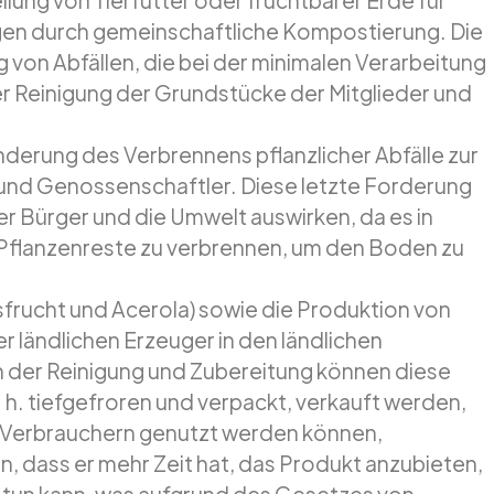
gen durch gemeinschaftliche Kompostierung. Die
 von Abfällen, die bei der minimalen Verarbeitung
er Reinigung der Grundstücke der Mitglieder und
nderung des Verbrennens pflanzlicher Abfälle zur
 und Genossenschaftler. Diese letzte Forderung
er Bürger und die Umwelt auswirken, da es in
, Pflanzenreste zu verbrennen, um den Boden zu
nsfrucht und Acerola) sowie die Produktion von
er ländlichen Erzeuger in den ländlichen
der Reinigung und Zubereitung können diese
. h. tiefgefroren und verpackt, verkauft werden,
en Verbrauchern genutzt werden können,
n, dass er mehr Zeit hat, das Produkt anzubieten,
t tun kann, was aufgrund des Gesetzes von