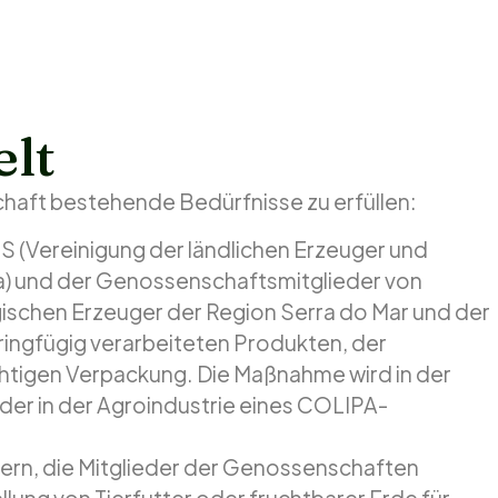
lt
schaft bestehende Bedürfnisse zu erfüllen:
(Vereinigung der ländlichen Erzeuger und
 und der Genossenschaftsmitglieder von
schen Erzeuger der Region Serra do Mar und der
ringfügig verarbeiteten Produkten, der
chtigen Verpackung. Die Maßnahme wird in der
er in der Agroindustrie eines COLIPA-
ern, die Mitglieder der Genossenschaften
ung von Tierfutter oder fruchtbarer Erde für