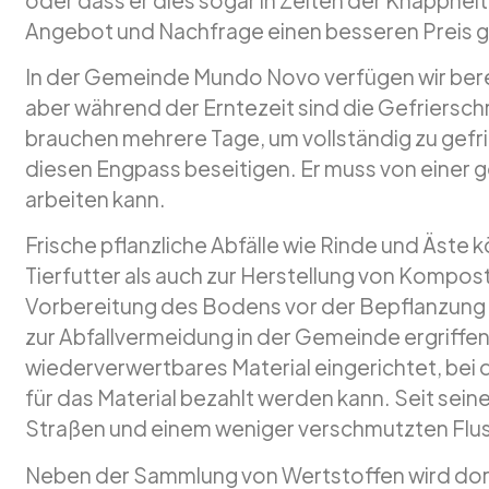
Angebot und Nachfrage einen besseren Preis g
In der Gemeinde Mundo Novo verfügen wir bere
aber während der Erntezeit sind die Gefriersc
brauchen mehrere Tage, um vollständig zu gefri
diesen Engpass beseitigen. Er muss von einer 
arbeiten kann.
Frische pflanzliche Abfälle wie Rinde und Äste k
Tierfutter als auch zur Herstellung von Kompo
Vorbereitung des Bodens vor der Bepflanzung 
zur Abfallvermeidung in der Gemeinde ergriffen
wiederverwertbares Material eingerichtet, bei 
für das Material bezahlt werden kann. Seit sein
Straßen und einem weniger verschmutzten Flus
Neben der Sammlung von Wertstoffen wird dor