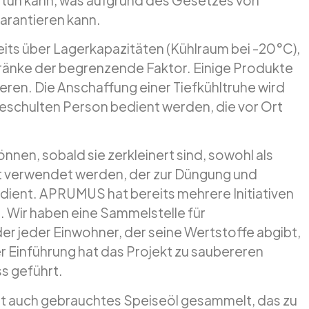
arantieren kann.
its über Lagerkapazitäten (Kühlraum bei -20°C),
hränke der begrenzende Faktor. Einige Produkte
eren. Die Anschaffung einer Tiefkühltruhe wird
geschulten Person bedient werden, die vor Ort
önnen, sobald sie zerkleinert sind, sowohl als
st verwendet werden, der zur Düngung und
dient. APRUMUS hat bereits mehrere Initiativen
. Wir haben eine Sammelstelle für
der jeder Einwohner, der seine Wertstoffe abgibt,
er Einführung hat das Projekt zu saubereren
s geführt.
t auch gebrauchtes Speiseöl gesammelt, das zu