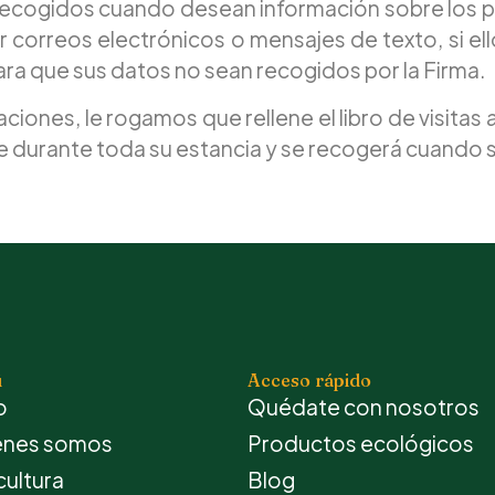
 recogidos cuando desean información sobre los p
iar correos electrónicos o mensajes de texto, si 
para que sus datos no sean recogidos por la Firma.
laciones, le rogamos que rellene el libro de visita
ble durante toda su estancia y se recogerá cuando
ú
Acceso rápido
o
Quédate con nosotros
énes somos
Productos ecológicos
cultura
Blog