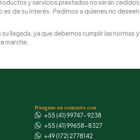
roductos y servicios prestados no serán cedidos
ello es de su interés. Pedimos a quienes no deseen
s a su llegada, ya que debemos cumplir las normas y
 se marche.
Póngase en contacto con
+55 (41) 99747-9238
+55 (41) 99658-8327
+49 (172) 2778142