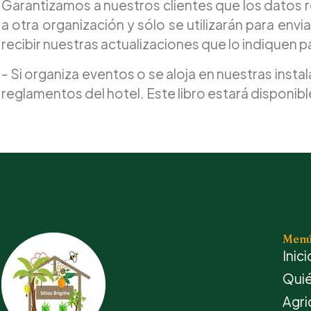
Garantizamos a nuestros clientes que los datos
a otra organización y sólo se utilizarán para env
recibir nuestras actualizaciones que lo indiquen 
- Si organiza eventos o se aloja en nuestras insta
reglamentos del hotel. Este libro estará disponi
Men
Inici
Qui
Agri