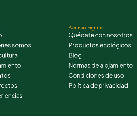
ú
Acceso rápido
o
Quédate con nosotros
énes somos
Productos ecológicos
cultura
Blog
amiento
Normas de alojamiento
ntos
Condiciones de uso
yectos
Política de privacidad
riencias