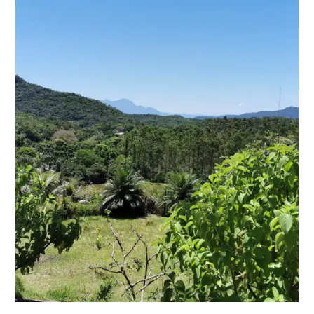
Fortalecimento da Rede
Agroflorestal Produtora de
Biodiversidade do Litoral do
Paraná – BioSAF
Saiba Mais